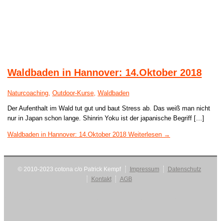
Waldbaden in Hannover: 14.Oktober 2018
Naturcoaching
,
Outdoor-Kurse
,
Waldbaden
Der Aufenthalt im Wald tut gut und baut Stress ab. Das weiß man nicht
nur in Japan schon lange. Shinrin Yoku ist der japanische Begriff […]
Waldbaden in Hannover: 14.Oktober 2018
Weiterlesen →
© 2010-2023 cotona c/o Patrick Kempf
Impressum
Datenschutz
Kontakt
AGB
AusbildungCoaching, Hannover, Teambuilding, Teamcoaching, Outdoor-Natur-Coaching, Betriebsausflug, Ausbildung, Seminare,
Mediation, Teambuilding-Hannover, Outddor-Training-Hannover